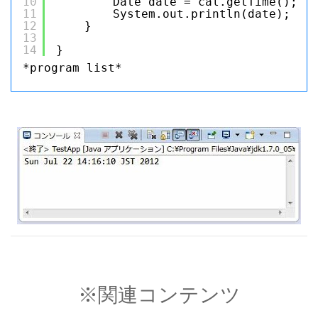
10
Date date = cal.getTime();
11
System.out.println(date);
12
}
13
14
}
*program list*
※関連コンテンツ