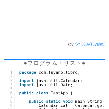
(by.
SYODA-Tuyano
.)
●プログラム・リスト●
1
package
com.tuyano.libro;
2
3
import
java.util.Calendar;
4
import
java.util.Date;
5
6
public
class
TestApp {
7
8
public
static
void
main(String[]
9
Calendar cal = Calendar.getI