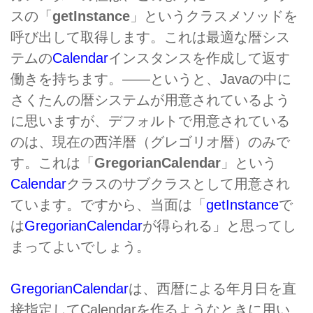
スの「
getInstance
」というクラスメソッドを
呼び出して取得します。これは最適な暦シス
テムの
Calendar
インスタンスを作成して返す
働きを持ちます。――というと、Javaの中に
さくたんの暦システムが用意されているよう
に思いますが、デフォルトで用意されている
のは、現在の西洋暦（グレゴリオ暦）のみで
す。これは「
GregorianCalendar
」という
Calendar
クラスのサブクラスとして用意され
ています。ですから、当面は「
getInstance
で
は
GregorianCalendar
が得られる」と思ってし
まってよいでしょう。
GregorianCalendar
は、西暦による年月日を直
接指定してCalendarを作るようなときに用い